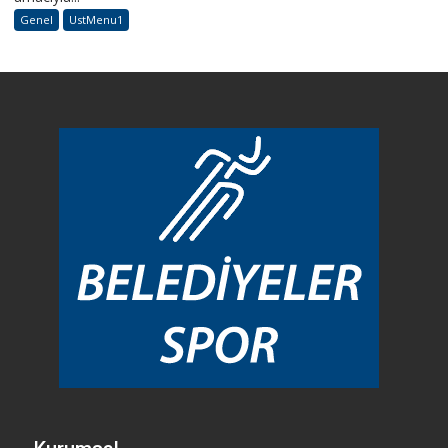
Genel
UstMenu1