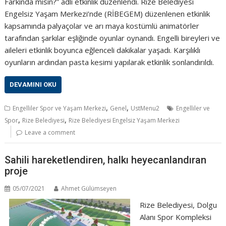
Farkında mısın?” adlı etkinlik düzenlendi. Rize Belediyesi
Engelsiz Yaşam Merkezi’nde (RİBEGEM) düzenlenen etkinlik
kapsamında palyaçolar ve arı maya kostümlü animatörler
tarafından şarkılar eşliğinde oyunlar oynandı. Engelli bireyleri ve
aileleri etkinlik boyunca eğlenceli dakikalar yaşadı. Karşılıklı
oyunların ardından pasta kesimi yapılarak etkinlik sonlandırıldı.
DEVAMINI OKU
,
,
Engelliler Spor ve Yaşam Merkezi
Genel
UstMenu2
Engelliler ve
,
,
Spor
Rize Belediyesi
Rize Belediyesi Engelsiz Yaşam Merkezi
Leave a comment
Sahili hareketlendiren, halkı heyecanlandıran
proje
05/07/2021
Ahmet Gülümseyen
Rize Belediyesi, Dolgu
Alanı Spor Kompleksi