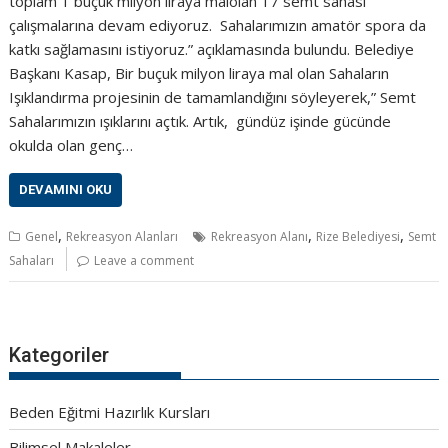
toplam 1 buçuk milyon liraya malolan 17 semt sahası
çalışmalarına devam ediyoruz. Sahalarımızın amatör spora da
katkı sağlamasını istiyoruz.” açıklamasında bulundu. Belediye
Başkanı Kasap, Bir buçuk milyon liraya mal olan Sahaların
Işıklandırma projesinin de tamamlandığını söyleyerek,” Semt
Sahalarımızın ışıklarını açtık. Artık, gündüz işinde gücünde
okulda olan genç…
DEVAMINI OKU
,
,
,
Genel
Rekreasyon Alanları
Rekreasyon Alanı
Rize Belediyesi
Semt
Sahaları
Leave a comment
Kategoriler
Beden Eğitmi Hazırlık Kursları
Bilimsel Makaleler