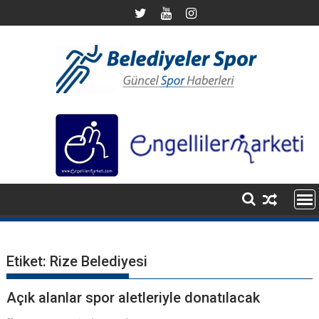
S
k
i
p
t
o
c
o
n
t
e
n
t
Etiket:
Rize Belediyesi
Açık alanlar spor aletleriyle donatılacak