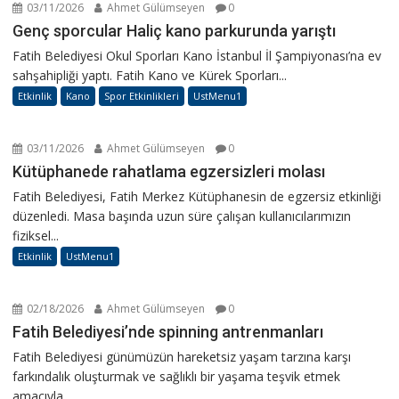
03/11/2026
Ahmet Gülümseyen
0
Genç sporcular Haliç kano parkurunda yarıştı
Fatih Belediyesi Okul Sporları Kano İstanbul İl Şampiyonası’na ev
sahşahipliği yaptı. Fatih Kano ve Kürek Sporları...
Etkinlik
Kano
Spor Etkinlikleri
UstMenu1
03/11/2026
Ahmet Gülümseyen
0
Kütüphanede rahatlama egzersizleri molası
Fatih Belediyesi, Fatih Merkez Kütüphanesin de egzersiz etkinliği
düzenledi. Masa başında uzun süre çalışan kullanıcılarımızın
fiziksel...
Etkinlik
UstMenu1
02/18/2026
Ahmet Gülümseyen
0
Fatih Belediyesi’nde spinning antrenmanları
Fatih Belediyesi günümüzün hareketsiz yaşam tarzına karşı
farkındalık oluşturmak ve sağlıklı bir yaşama teşvik etmek
amacıyla...