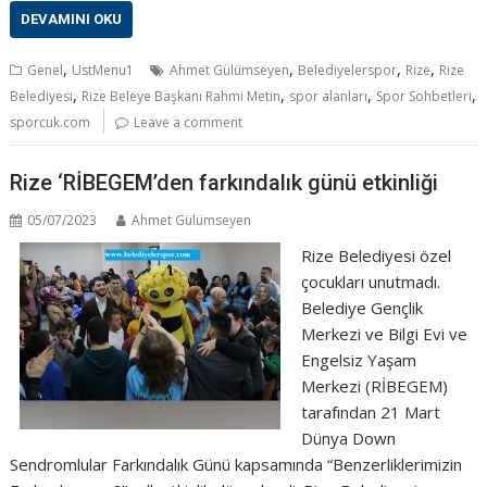
DEVAMINI OKU
,
,
,
,
Genel
UstMenu1
Ahmet Gülümseyen
Belediyelerspor
Rize
Rize
,
,
,
,
Belediyesi
Rize Beleye Başkanı Rahmi Metin
spor alanları
Spor Sohbetleri
sporcuk.com
Leave a comment
Rize ‘RİBEGEM’den farkındalık günü etkinliği
05/07/2023
Ahmet Gülümseyen
Rize Belediyesi özel
çocukları unutmadı.
Belediye Gençlik
Merkezi ve Bilgi Evi ve
Engelsiz Yaşam
Merkezi (RİBEGEM)
tarafından 21 Mart
Dünya Down
Sendromlular Farkındalık Günü kapsamında “Benzerliklerimizin