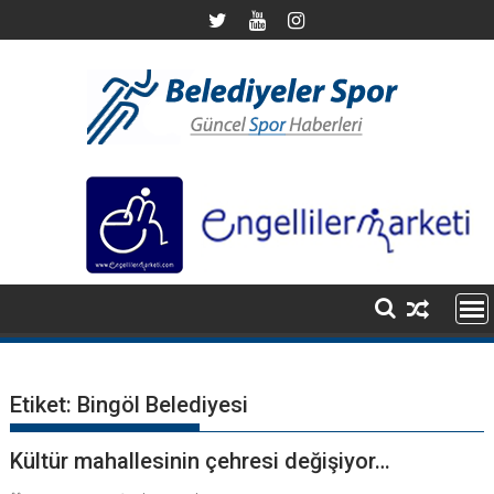
S
k
i
p
t
o
c
o
n
t
e
n
t
Etiket:
Bingöl Belediyesi
Kültür mahallesinin çehresi değişiyor…