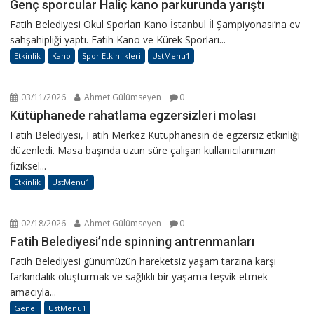
Genç sporcular Haliç kano parkurunda yarıştı
Fatih Belediyesi Okul Sporları Kano İstanbul İl Şampiyonası’na ev
sahşahipliği yaptı. Fatih Kano ve Kürek Sporları...
Etkinlik
Kano
Spor Etkinlikleri
UstMenu1
03/11/2026
Ahmet Gülümseyen
0
Kütüphanede rahatlama egzersizleri molası
Fatih Belediyesi, Fatih Merkez Kütüphanesin de egzersiz etkinliği
düzenledi. Masa başında uzun süre çalışan kullanıcılarımızın
fiziksel...
Etkinlik
UstMenu1
02/18/2026
Ahmet Gülümseyen
0
Fatih Belediyesi’nde spinning antrenmanları
Fatih Belediyesi günümüzün hareketsiz yaşam tarzına karşı
farkındalık oluşturmak ve sağlıklı bir yaşama teşvik etmek
amacıyla...
Genel
UstMenu1