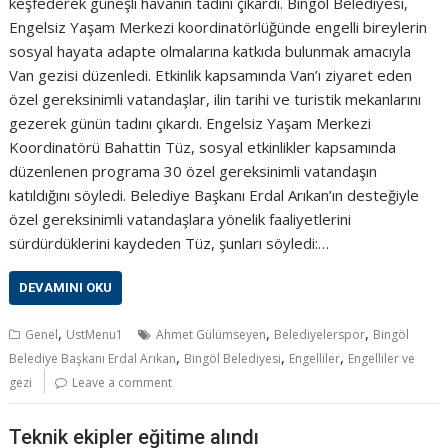
keşfederek güneşli havanın tadını çıkardı. Bingöl Belediyesi,
Engelsiz Yaşam Merkezi koordinatörlüğünde engelli bireylerin
sosyal hayata adapte olmalarına katkıda bulunmak amacıyla
Van gezisi düzenledi. Etkinlik kapsamında Van’ı ziyaret eden
özel gereksinimli vatandaşlar, ilin tarihi ve turistik mekanlarını
gezerek günün tadını çıkardı. Engelsiz Yaşam Merkezi
Koordinatörü Bahattin Tüz, sosyal etkinlikler kapsamında
düzenlenen programa 30 özel gereksinimli vatandaşın
katıldığını söyledi. Belediye Başkanı Erdal Arıkan’ın desteğiyle
özel gereksinimli vatandaşlara yönelik faaliyetlerini
sürdürdüklerini kaydeden Tüz, şunları söyledi:…
DEVAMINI OKU
,
,
,
Genel
UstMenu1
Ahmet Gülümseyen
Belediyelerspor
Bingöl
,
,
,
Belediye Başkanı Erdal Arıkan
Bingöl Belediyesi
Engelliler
Engelliler ve
gezi
Leave a comment
Teknik ekipler eğitime alındı