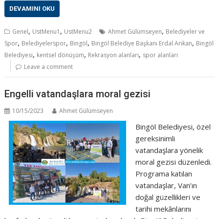
DEVAMINI OKU
,
,
,
Genel
UstMenu1
UstMenu2
Ahmet Gülümseyen
Belediyeler ve
,
,
,
,
Spor
Belediyelerspor
Bingöl
Bingöl Belediye Başkanı Erdal Arıkan
Bingöl
,
,
,
Belediyesi
kentsel dönüşüm
Rekrasyon alanları
spor alanları
Leave a comment
Engelli vatandaşlara moral gezisi
10/15/2023
Ahmet Gülümseyen
Bingöl Belediyesi, özel
gereksinimli
vatandaşlara yönelik
moral gezisi düzenledi.
Programa katılan
vatandaşlar, Van’ın
doğal güzellikleri ve
tarihi mekânlarını