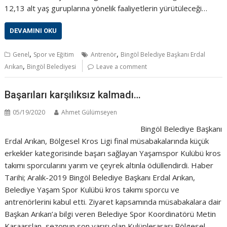
12,13 alt yaş guruplarına yönelik faaliyetlerin yürütüleceği…
DEVAMINI OKU
,
,
Genel
Spor ve Eğitim
Antrenör
Bingöl Belediye Başkanı Erdal
,
Arıkan
Bingöl Belediyesi
Leave a comment
Başarıları karşılıksız kalmadı…
05/19/2020
Ahmet Gülümseyen
Bingöl Belediye Başkanı
Erdal Arıkan, Bölgesel Kros Ligi final müsabakalarında küçük
erkekler kategorisinde başarı sağlayan Yaşamspor Kulübü kros
takımı sporcularını yarım ve çeyrek altınla ödüllendirdi. Haber
Tarihi; Aralık-2019 Bingöl Belediye Başkanı Erdal Arıkan,
Belediye Yaşam Spor Kulübü kros takımı sporcu ve
antrenörlerini kabul etti. Ziyaret kapsamında müsabakalara dair
Başkan Arıkan’a bilgi veren Belediye Spor Koordinatörü Metin
Karaarslan, sezonun son yarışı olan Kulüplerarası Bölgesel