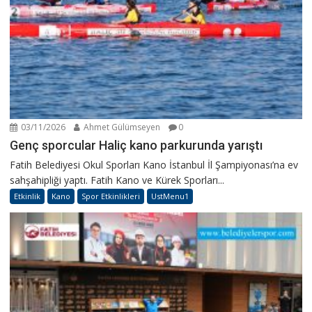
03/11/2026
Ahmet Gülümseyen
0
Genç sporcular Haliç kano parkurunda yarıştı
Fatih Belediyesi Okul Sporları Kano İstanbul İl Şampiyonası’na ev
sahşahipliği yaptı. Fatih Kano ve Kürek Sporları...
Etkinlik
Kano
Spor Etkinlikleri
UstMenu1