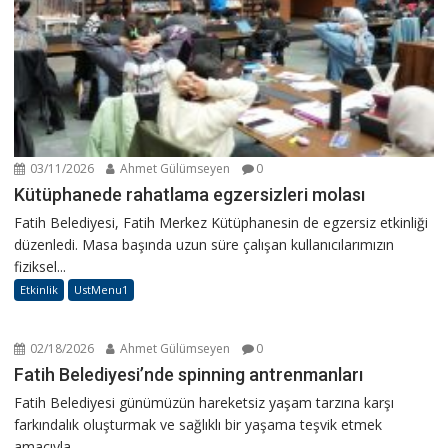
03/11/2026
Ahmet Gülümseyen
0
Kütüphanede rahatlama egzersizleri molası
Fatih Belediyesi, Fatih Merkez Kütüphanesin de egzersiz etkinliği
düzenledi. Masa başında uzun süre çalışan kullanıcılarımızın
fiziksel...
Etkinlik
UstMenu1
02/18/2026
Ahmet Gülümseyen
0
Fatih Belediyesi’nde spinning antrenmanları
Fatih Belediyesi günümüzün hareketsiz yaşam tarzına karşı
farkındalık oluşturmak ve sağlıklı bir yaşama teşvik etmek
amacıyla...