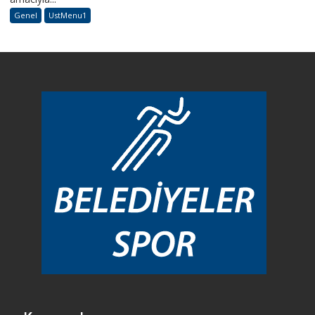
Genel
UstMenu1