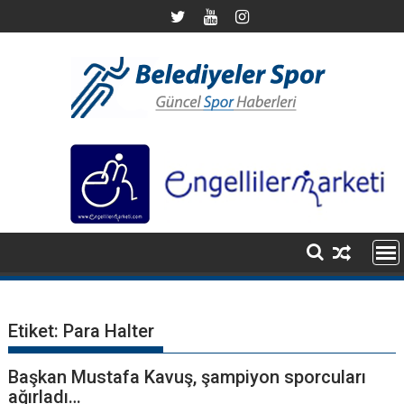
S
k
i
p
t
o
c
o
n
t
e
n
t
Etiket:
Para Halter
Başkan Mustafa Kavuş, şampiyon sporcuları
ağırladı…