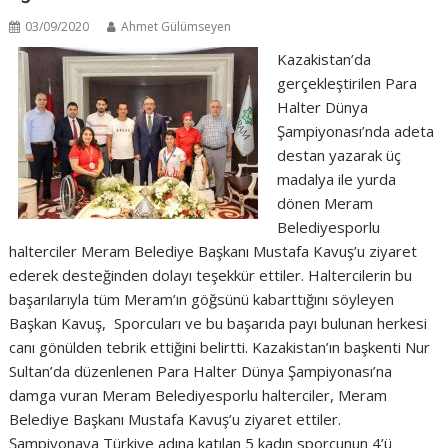
03/09/2020
Ahmet Gülümseyen
Kazakistan’da
gerçekleştirilen Para
Halter Dünya
Şampiyonası’nda adeta
destan yazarak üç
madalya ile yurda
dönen Meram
Belediyesporlu
halterciler Meram Belediye Başkanı Mustafa Kavuş’u ziyaret
ederek desteğinden dolayı teşekkür ettiler. Haltercilerin bu
başarılarıyla tüm Meram’ın göğsünü kabarttığını söyleyen
Başkan Kavuş, Sporcuları ve bu başarıda payı bulunan herkesi
canı gönülden tebrik ettiğini belirtti. Kazakistan’ın başkenti Nur
Sultan’da düzenlenen Para Halter Dünya Şampiyonası’na
damga vuran Meram Belediyesporlu halterciler, Meram
Belediye Başkanı Mustafa Kavuş’u ziyaret ettiler.
Şampiyonaya Türkiye adına katılan 5 kadın sporcunun 4’ü