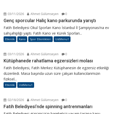
03/11/2026
Ahmet Gülümseyen
0
Genç sporcular Haliç kano parkurunda yarıştı
Fatih Belediyesi Okul Sporları Kano İstanbul İl Şampiyonası’na ev
sahşahipliği yaptı. Fatih Kano ve Kürek Sporları...
Etkinlik
Kano
Spor Etkinlikleri
UstMenu1
03/11/2026
Ahmet Gülümseyen
0
Kütüphanede rahatlama egzersizleri molası
Fatih Belediyesi, Fatih Merkez Kütüphanesin de egzersiz etkinliği
düzenledi. Masa başında uzun süre çalışan kullanıcılarımızın
fiziksel...
Etkinlik
UstMenu1
02/18/2026
Ahmet Gülümseyen
0
Fatih Belediyesi’nde spinning antrenmanları
Fatih Belediyesi günümüzün hareketsiz yaşam tarzına karşı