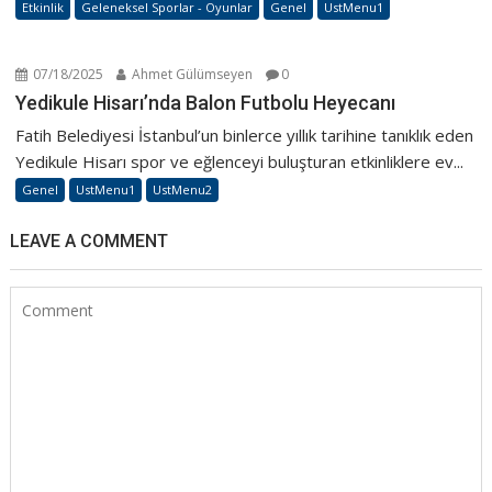
Etkinlik
Geleneksel Sporlar - Oyunlar
Genel
UstMenu1
07/18/2025
Ahmet Gülümseyen
0
Yedikule Hisarı’nda Balon Futbolu Heyecanı
Fatih Belediyesi İstanbul’un binlerce yıllık tarihine tanıklık eden
Yedikule Hisarı spor ve eğlenceyi buluşturan etkinliklere ev...
Genel
UstMenu1
UstMenu2
LEAVE A COMMENT