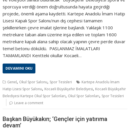
sporcuya verdiği önem doğrultusunda hayata geçirdiği
projede, önemli aşama kaydetti. Kartepe Anadolu İmam Hatip
Lisesi Kapalı Spor Salonu’nun dış cephesi tamamen
şekillenirken çevre imalat işlerine başlandı. Yaklaşık 1100
metrekare taban alanı üzerine inşa edilen ve toplam 1600
metrekare kapalı alana sahip olacak yapının çevre perde duvar
temel betonu döküldü. PASLANMAZ İMALATLARI
TAMAMLANDI Kentteki okullar Kocaeli…
DEVAMINI OKU
,
,
Genel
Okul Spor Salonu
Spor Tesisleri
Kartepe Anadolu İmam
,
,
Hatip Lisesi Spor Salonu
Kocaeli Büyükşehir Belediyesi
Kocaeli Büyükşehir
,
,
Belediyesi Kartepe Okul Spor Salonları
Okul Spor Salonları
Spor Tesisleri
Leave a comment
Başkan Büyükakın; ‘Gençler için yatırıma
devam’