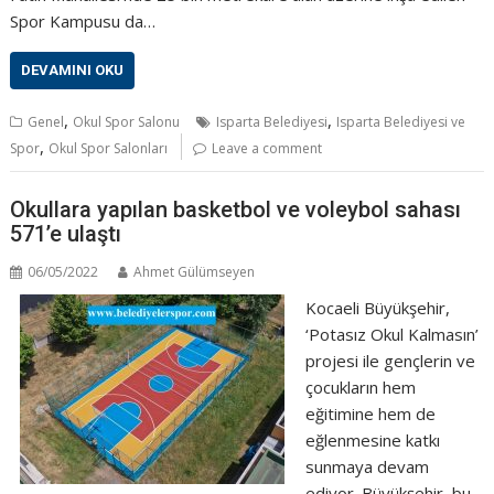
Spor Kampusu da…
DEVAMINI OKU
,
,
Genel
Okul Spor Salonu
Isparta Belediyesi
Isparta Belediyesi ve
,
Spor
Okul Spor Salonları
Leave a comment
Okullara yapılan basketbol ve voleybol sahası
571’e ulaştı
06/05/2022
Ahmet Gülümseyen
Kocaeli Büyükşehir,
‘Potasız Okul Kalmasın’
projesi ile gençlerin ve
çocukların hem
eğitimine hem de
eğlenmesine katkı
sunmaya devam
ediyor. Büyükşehir, bu