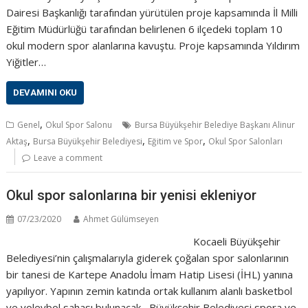
Dairesi Başkanlığı tarafından yürütülen proje kapsamında İl Milli
Eğitim Müdürlüğü tarafından belirlenen 6 ilçedeki toplam 10
okul modern spor alanlarına kavuştu. Proje kapsamında Yıldırım
Yiğitler…
DEVAMINI OKU
,
Genel
Okul Spor Salonu
Bursa Büyükşehir Belediye Başkanı Alinur
,
,
,
Aktaş
Bursa Büyükşehir Belediyesi
Eğitim ve Spor
Okul Spor Salonları
Leave a comment
Okul spor salonlarına bir yenisi ekleniyor
07/23/2020
Ahmet Gülümseyen
Kocaeli Büyükşehir
Belediyesi’nin çalışmalarıyla giderek çoğalan spor salonlarının
bir tanesi de Kartepe Anadolu İmam Hatip Lisesi (İHL) yanına
yapılıyor. Yapının zemin katında ortak kullanım alanlı basketbol
ve voleybol sahası bulunacak Büyükşehir Belediyesi spora ve