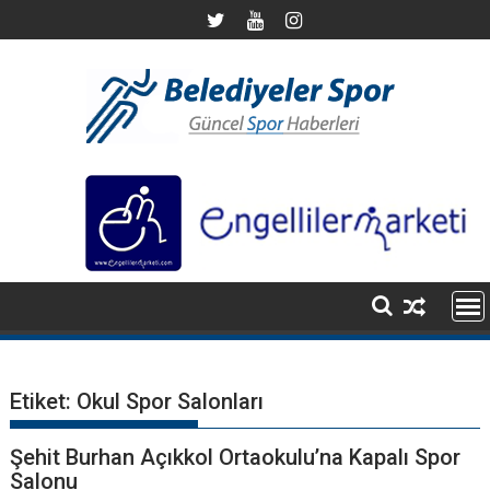
S
k
i
p
t
o
c
o
n
t
e
n
t
Etiket:
Okul Spor Salonları
Şehit Burhan Açıkkol Ortaokulu’na Kapalı Spor
Salonu