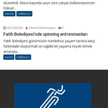
düzenledi. Masa başında uzun süre çalışan kullanıcılarımızın
fiziksel...
Etkinlik
UstMenu1
02/18/2026
Ahmet Gülümseyen
0
Fatih Belediyesi’nde spinning antrenmanları
Fatih Belediyesi günümüzün hareketsiz yaşam tarzına karşı
farkındalık oluşturmak ve sağlıklı bir yaşama teşvik etmek
amacıyla...
Genel
UstMenu1